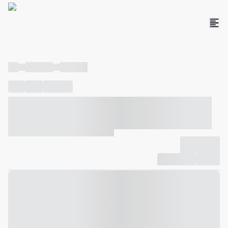
----
----- -----
----- -----
----
-----
---- ------
----- ----- -- ------ ---- ---- -- ----- ----- -----
--- ------
----- ----- -- ------ ----- ----- -- ------
-------------
Compartilhar
Favorito