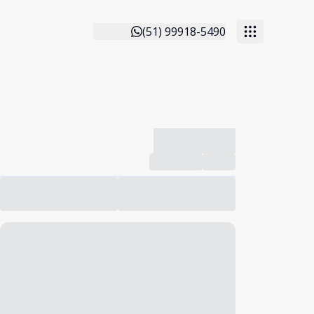
(51) 99918-5490
-------------
Compartilhar
Favorito