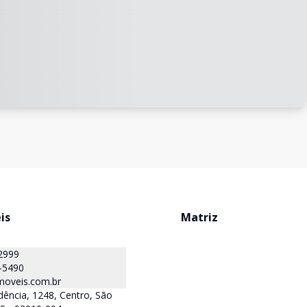
is
Matriz
2999
-5490
oveis.com.br
ência, 1248, Centro, São