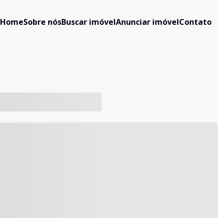
Home
Sobre nós
Buscar imóvel
Anunciar imóvel
Contato
-- ----- ----- --- ------