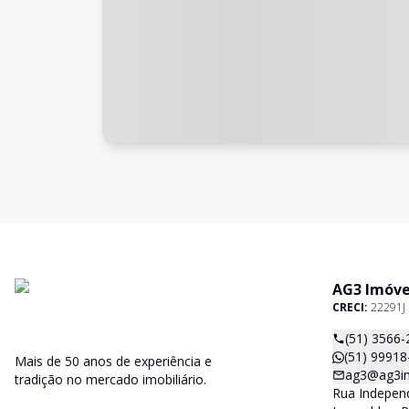
AG3 Imóve
CRECI:
22291J
(51) 3566-
(51) 99918
Mais de 50 anos de experiência e
ag3@ag3im
tradição no mercado imobiliário.
Rua Independ