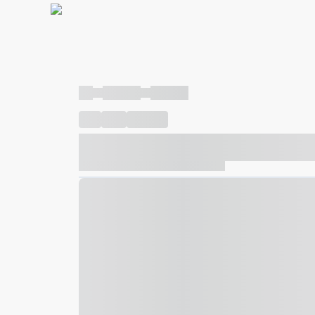
----
----- -----
----- -----
----
-----
---- ------
----- ----- -- ------ ---- ---- -- ---
----- ----- -- ------ ----- ----- -- ------