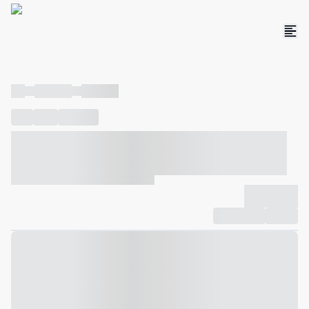
----
----- -----
----- -----
----
-----
---- ------
----- ----- -- ------ ---- ---- -- ----- ----- -----
--- ------
----- ----- -- ------ ----- ----- -- ------
-------------
Compartilhar
Favorito