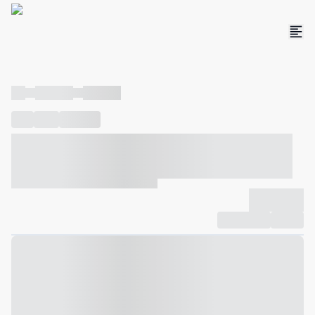
----
----- -----
----- -----
----
-----
---- ------
----- ----- -- ------ ---- ---- -- ----- ----- -----
--- ------
----- ----- -- ------ ----- ----- -- ------
-------------
Compartilhar
Favorito