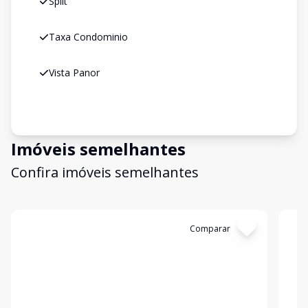
Split
Taxa Condominio
Vista Panor
Imóveis semelhantes
Confira imóveis semelhantes
Cód:
19567
Comparar
Có