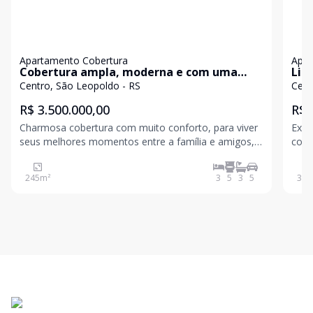
Apartamento Cobertura
Apar
Cobertura ampla, moderna e com uma
Lin
vista incrível!
Dor
Centro, São Leopoldo - RS
Cent
R$ 3.500.000,00
R$ 
Charmosa cobertura com muito conforto, para viver
Exce
seus melhores momentos entre a família e amigos,
com t
linda vista panorâmica da cidade, nascer e o pôr do
com 
sol. São 245 m² de área privativa, 3 suítes planejadas,
dorm
245
m²
3
5
3
5
322
todas com closet, 2 salas, cozinha planejada e