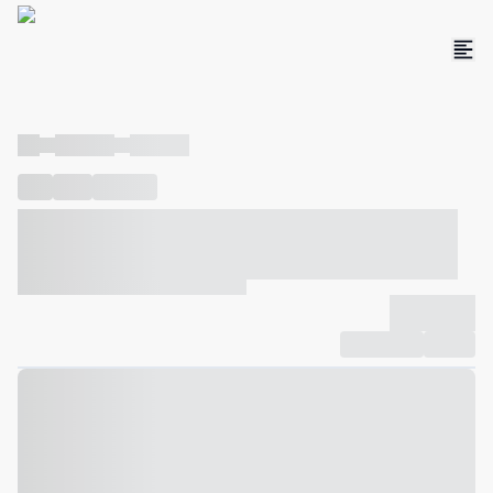
----
----- -----
----- -----
----
-----
---- ------
----- ----- -- ------ ---- ---- -- ----- ----- -----
--- ------
----- ----- -- ------ ----- ----- -- ------
-------------
Compartilhar
Favorito