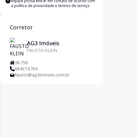
equipe possa entrar em contato de acordo com
a
política de privacidade e termos de serviço
Corretor
AG3 Imóveis
FAUSTO KLEIN
38.758
98407.6764
fausto@ag3imoveis.com.br