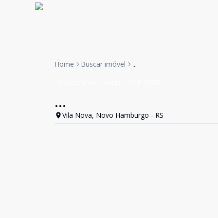
Home
Buscar imóvel
...
Apartamento
Venda
Cód:
18687
...
Vila Nova, Novo Hamburgo - RS