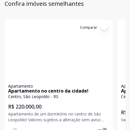
Confira imóveis semelhantes
Cód:
20000
Comparar
Có
Apartamento
Apa
Apartamento no centro da cidade!
Apa
Centro, São Leopoldo - RS
Cent
R$ 220.000,00
R$ 
Apartamento de um dormitório no centro de São
Leopoldo! Valores sujeitos a alteração sem aviso
Valo
prévio