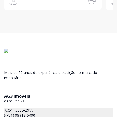
56
m²
1
1
35
m
Mais de 50 anos de experiência e tradição no mercado
imobiliário.
AG3 Imóveis
CRECI:
22291J
(51) 3566-2999
(51) 99918-5490