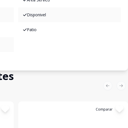
Disponivel
Patio
tes
Previous sl
Nex
Cód:
19647
Comparar