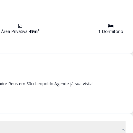
Área Privativa
49
m²
1
Dormitório
adre Reus em São Leopoldo.Agende já sua visita!