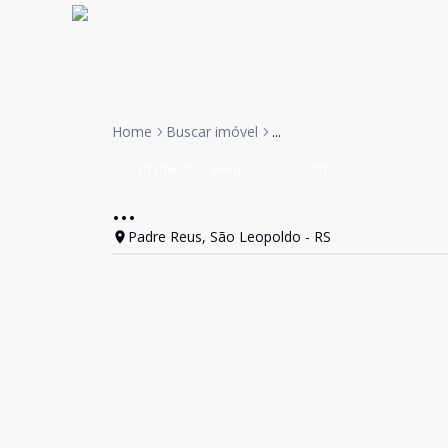
Home
Buscar imóvel
...
Apartamento
Venda
Cód:
17381
...
Padre Reus, São Leopoldo - RS