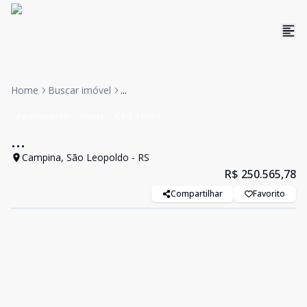
Home
Buscar imóvel
...
Apartamento
Venda
Cód:
16684
...
Campina, São Leopoldo - RS
R$ 250.565,78
Compartilhar
Favorito