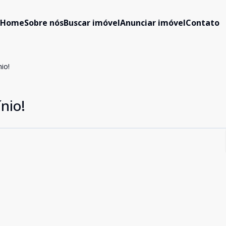
Home
Sobre nós
Buscar imóvel
Anunciar imóvel
Contato
io!
nio!