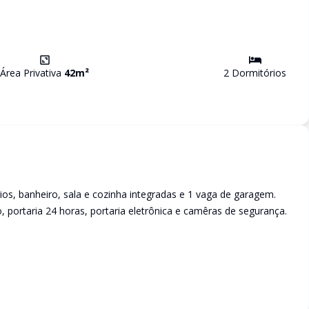
Área Privativa
42
m²
2
Dormitório
s
s, banheiro, sala e cozinha integradas e 1 vaga de garagem.
 portaria 24 horas, portaria eletrônica e camêras de segurança.