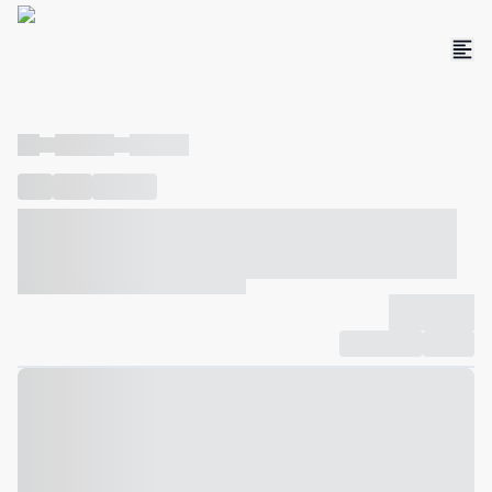
----
----- -----
----- -----
----
-----
---- ------
----- ----- -- ------ ---- ---- -- ----- ----- -----
--- ------
----- ----- -- ------ ----- ----- -- ------
-------------
Compartilhar
Favorito