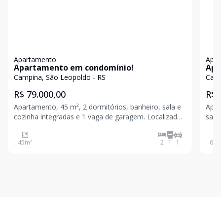
Apartamento
Apa
Apartamento em condomínio!
Apa
sac
Campina, São Leopoldo - RS
Camp
R$ 79.000,00
R$ 
Apartamento, 45 m², 2 dormitórios, banheiro, sala e
Apar
cozinha integradas e 1 vaga de garagem. Localizada
sala
em condomínio com portaria, salão de festa em
serv
meio ao comércio local. Agende a sua visita! Valores
natu
45
m²
2
1
1
62
m
sujeitos a alteração sem aviso prévio