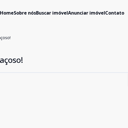
Home
Sobre nós
Buscar imóvel
Anunciar imóvel
Contato
açoso!
açoso!