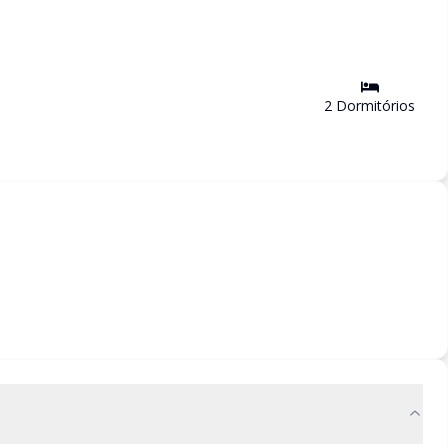
2
Dormitório
s