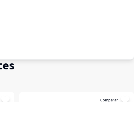
tes
Cód:
19981
Comparar