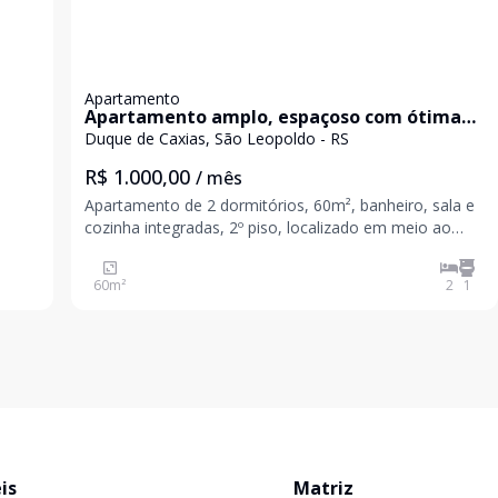
Apartamento
Apartamento amplo, espaçoso com ótima
localização!
Duque de Caxias, São Leopoldo - RS
R$ 1.000,00
/ mês
Apartamento de 2 dormitórios, 60m², banheiro, sala e
cozinha integradas, 2º piso, localizado em meio ao
comércio local, bairro tranquilo e seguro. Venha
conhecer agende a sua visita. Valores sujeitos a
60
m²
2
1
alteração sem aviso prévio
is
Matriz