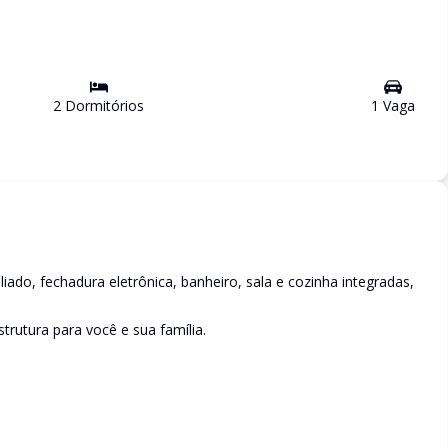
2
Dormitório
s
1
Vaga
ado, fechadura eletrônica, banheiro, sala e cozinha integradas,
trutura para você e sua família.