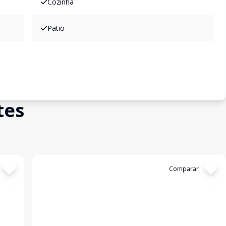
Cozinha
Patio
tes
Cód:
19461
Comparar