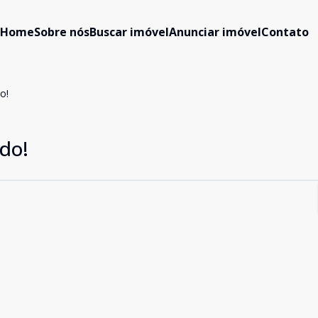
Home
Sobre nós
Buscar imóvel
Anunciar imóvel
Contato
o!
do!