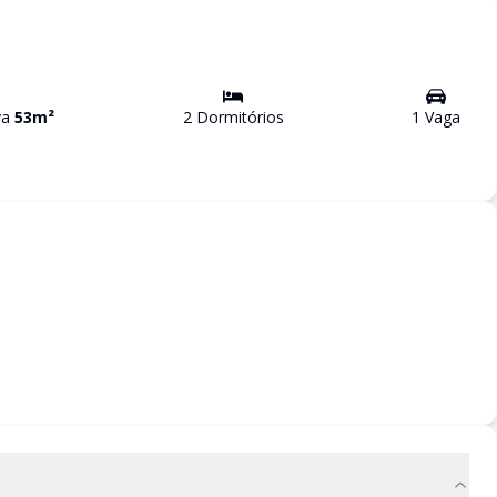
iva
53
m²
2
Dormitório
s
1
Vaga