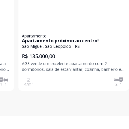
Apartamento
Apartamento próximo ao centro!
São Miguel, São Leopoldo - RS
R$ 135.000,00
ta a
AG3 vende um excelente apartamento com 2
dormitórios, sala de estar/jantar, cozinha, banheiro e
a
área de serviço. Edifício bem localizado, próximo ao
onta
centro da cidade. Agende sua vista! Valores sujeitos a
1
1
47
m²
2
1
alteração sem aviso prévio