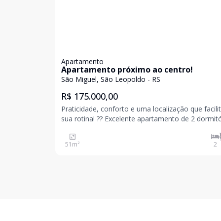
Apartamento
Apartamento próximo ao centro!
São Miguel, São Leopoldo - RS
R$ 175.000,00
Praticidade, conforto e uma localização que facili
sua rotina! ?? Excelente apartamento de 2 dormitórios,
perfeito para quem busca um lar funcional ou um
oportunidade segura de investimento. O imóvel c
51
m²
2
com aberturas novas em alumínio, garantin