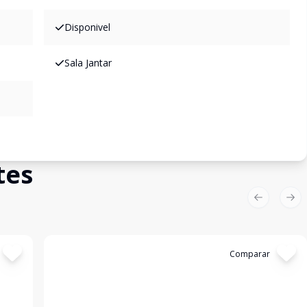
Disponivel
Sala Jantar
tes
Previous sl
Nex
Cód:
14799
Comparar