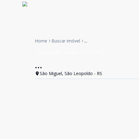
Home
Buscar imóvel
...
Apartamento
Venda
Cód:
16615
...
São Miguel, São Leopoldo - RS