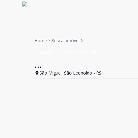
Home
Buscar imóvel
...
Apartamento
Venda
Cód:
18677
...
São Miguel, São Leopoldo - RS