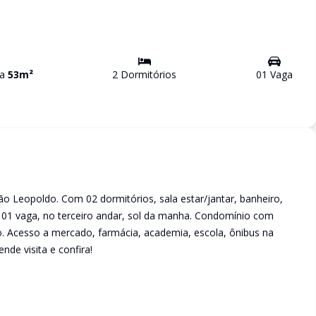
va
53
m²
2
Dormitório
s
01
Vaga
 Leopoldo. Com 02 dormitórios, sala estar/jantar, banheiro,
m 01 vaga, no terceiro andar, sol da manha. Condomínio com
io. Acesso a mercado, farmácia, academia, escola, ônibus na
nde visita e confira!