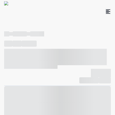
----
----- -----
----- -----
----
-----
---- ------
----- ----- -- ------ ---- ---- -- ----- ----- -----
--- ------
----- ----- -- ------ ----- ----- -- ------
-------------
Compartilhar
Favorito