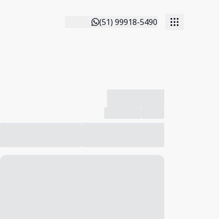
(51) 99918-5490
-------------
Compartilhar
Favorito