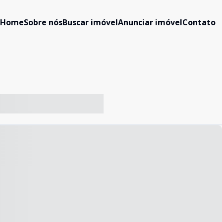
Home
Sobre nós
Buscar imóvel
Anunciar imóvel
Contato
-- ----- ----- --- ------