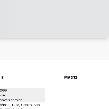
is
Matriz
2999
-5490
oveis.com.br
ência, 1248, Centro, São