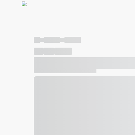
----
----- -----
----- -----
----
-----
---- ------
----- ----- -- ------ ---- ---- -- ---
----- ----- -- ------ ----- ----- -- ------