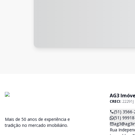
AG3 Imóve
CRECI:
22291J
(51) 3566-
(51) 99918
Mais de 50 anos de experiência e
ag3@ag3im
tradição no mercado imobiliário.
Rua Independ