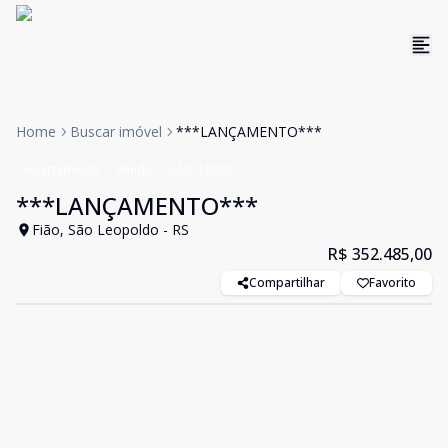
Home
Buscar imóvel
***LANÇAMENTO***
Apartamento
Venda
Cód:
18800
***LANÇAMENTO***
Fião, São Leopoldo - RS
R$ 352.485,00
Compartilhar
Favorito