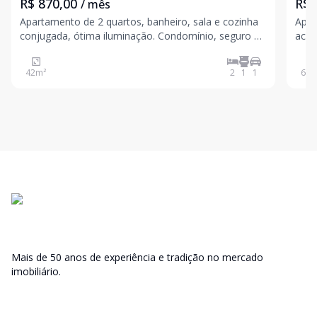
R$ 870,00
R$ 
/ mês
Apartamento de 2 quartos, banheiro, sala e cozinha
Apar
conjugada, ótima iluminação. Condomínio, seguro e
tranquilo, salão de festas, playground, campo de
futebol, portaria 24 horas, segurança com
42
m²
2
1
1
60
m
tecnologia. Valores sujeitos a alteração sem aviso
prévio
Mais de 50 anos de experiência e tradição no mercado
imobiliário.