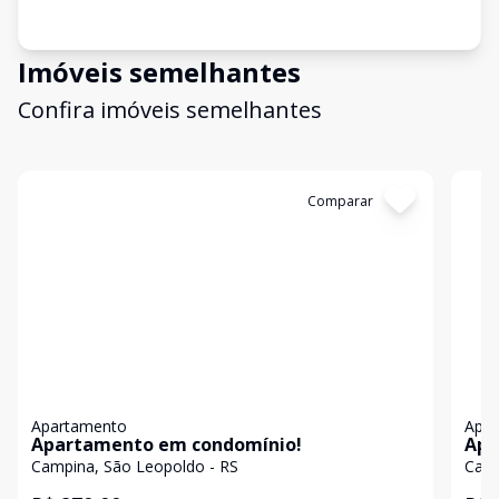
Imóveis semelhantes
Confira imóveis semelhantes
Cód:
19285
Comparar
Có
Apartamento
Apa
Apartamento em condomínio!
Apa
Campina, São Leopoldo - RS
Camp