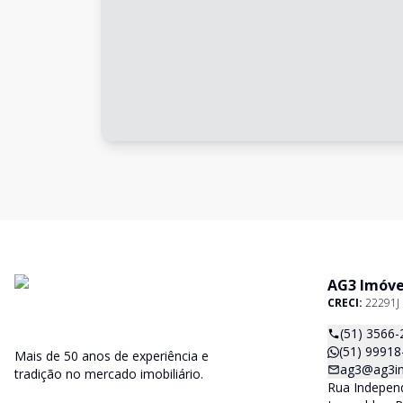
AG3 Imóve
CRECI:
22291J
(51) 3566-
(51) 99918
Mais de 50 anos de experiência e
ag3@ag3im
tradição no mercado imobiliário.
Rua Independ