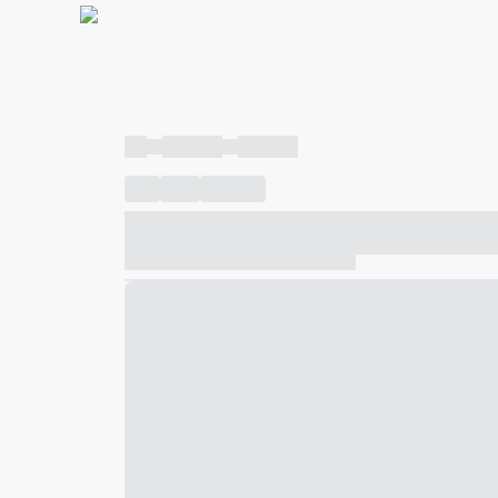
----
----- -----
----- -----
----
-----
---- ------
----- ----- -- ------ ---- ---- -- ---
----- ----- -- ------ ----- ----- -- ------