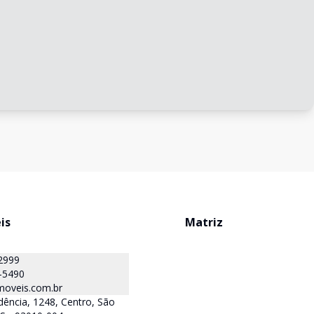
is
Matriz
2999
-5490
oveis.com.br
ência, 1248, Centro, São