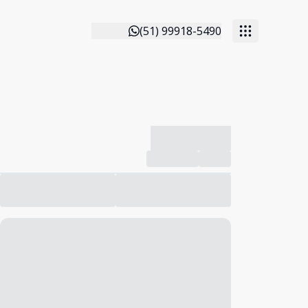
(51) 99918-5490
-------------
Compartilhar
Favorito