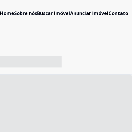
Home
Sobre nós
Buscar imóvel
Anunciar imóvel
Contato
-- ----- ----- --- ------