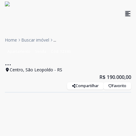
Home
Buscar imóvel
...
Apartamento
Venda
Cód:
12346
...
Centro, São Leopoldo - RS
R$ 190.000,00
Compartilhar
Favorito