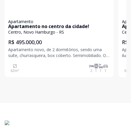
Apartamento
Apa
Apartamento no centro da cidade!
Apa
loc
Centro, Novo Hamburgo - RS
Cent
R$ 495.000,00
R$ 
Apartamento novo, de 2 dormitórios, sendo uma
Apar
suíte, churrasqueira, box coberto. Semimobiliado. O
ilum
empreendimento conta com academia,
cozi
brinquedoteca, salão de festas, bicicletário e vagas
priv
62
m²
2
1
1
1
67
m
para visitantes. Agende uma visita! Valores sujeitos a
conhece
alte