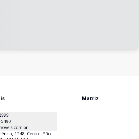
is
Matriz
2999
-5490
oveis.com.br
ência, 1248, Centro, São