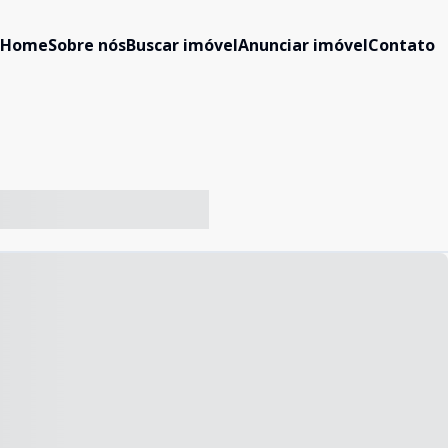
Home
Sobre nós
Buscar imóvel
Anunciar imóvel
Contato
-- ----- ----- --- ------