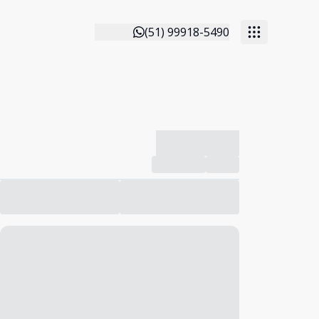
(51) 99918-5490
-------------
Compartilhar
Favorito