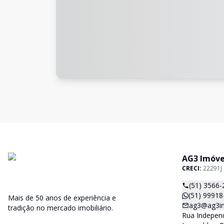
AG3 Imóve
CRECI:
22291J
(51) 3566-
(51) 99918
Mais de 50 anos de experiência e
ag3@ag3im
tradição no mercado imobiliário.
Rua Independ