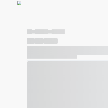
----
----- -----
----- -----
----
-----
---- ------
----- ----- -- ------ ---- ---- -- ---
----- ----- -- ------ ----- ----- -- ------