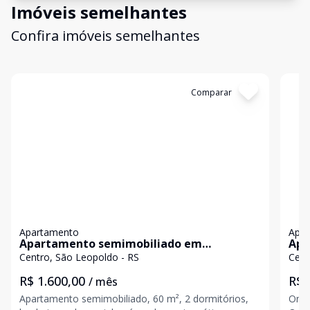
Imóveis semelhantes
Confira imóveis semelhantes
Cód:
19986
Comparar
Có
Apartamento
Apa
Apartamento semimobiliado em
Apa
condomínio!
Centro, São Leopoldo - RS
Cent
R$ 1.600,00
R$ 
/ mês
Apartamento semimobiliado, 60 m², 2 dormitórios,
One 