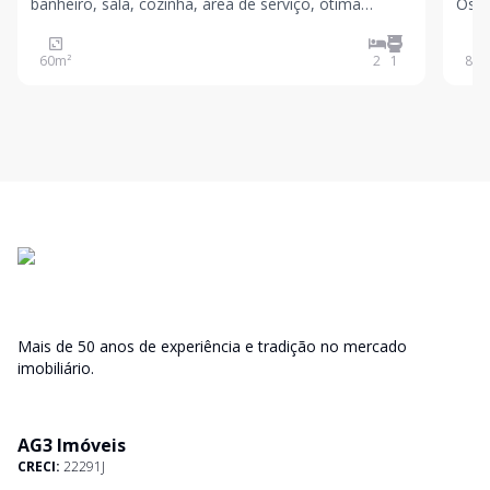
banheiro, sala, cozinha, área de serviço, ótima
Osval
iluminação solar. Vaga de garagem opcional.
com 
Condomínio seguro, tranquilo, quiosque, playground,
plan
60
m²
2
1
89
m
jardim, muito bem localizado. Venha conhecer essa
oportun
Mais de 50 anos de experiência e tradição no mercado
imobiliário.
AG3 Imóveis
CRECI:
22291J