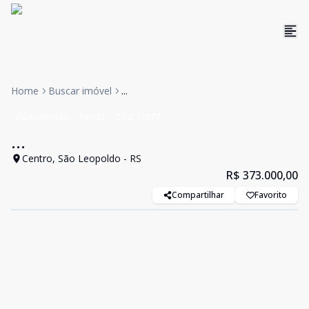
Home
Buscar imóvel
...
Apartamento
Venda
Cód:
17677
...
Centro, São Leopoldo - RS
R$ 373.000,00
Compartilhar
Favorito