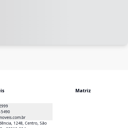
is
Matriz
2999
-5490
oveis.com.br
ência, 1248, Centro, São