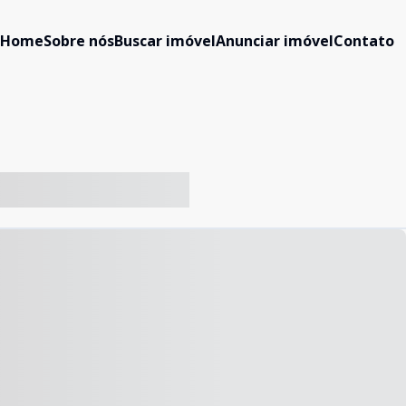
Home
Sobre nós
Buscar imóvel
Anunciar imóvel
Contato
-- ----- ----- --- ------