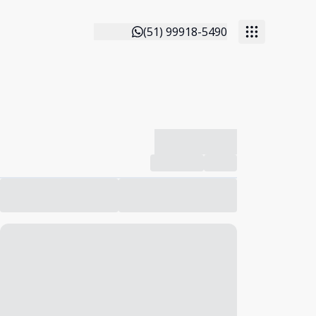
(51) 99918-5490
-------------
Compartilhar
Favorito