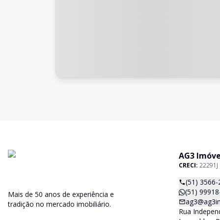
AG3 Imóve
CRECI:
22291J
(51) 3566-
(51) 99918
Mais de 50 anos de experiência e
ag3@ag3im
tradição no mercado imobiliário.
Rua Independ