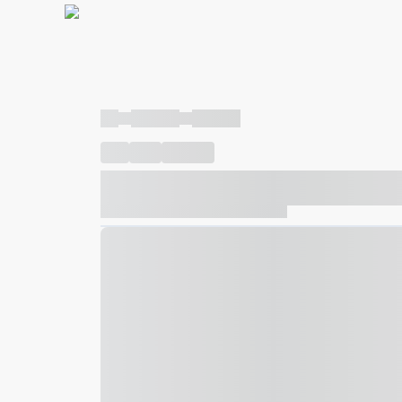
----
----- -----
----- -----
----
-----
---- ------
----- ----- -- ------ ---- ---- -- ---
----- ----- -- ------ ----- ----- -- ------