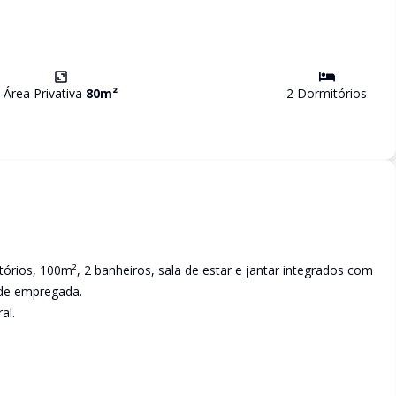
Área Privativa
80
m²
2
Dormitório
s
órios, 100m², 2 banheiros, sala de estar e jantar integrados com
a de empregada.
al.