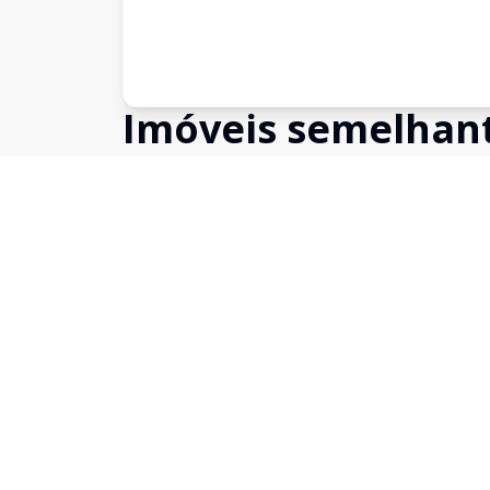
Imóveis semelhan
Confira imóveis semelhantes
Cód:
19999
Comparar
Apartamento