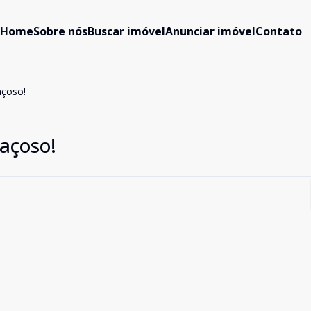
Home
Sobre nós
Buscar imóvel
Anunciar imóvel
Contato
açoso!
açoso!