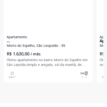
Apartamento
Apa
...
Apa
loc
Morro do Espelho, São Leopoldo - RS
Morr
R$ 1.630,00
R$ 
/ mês
Ótimo apartamento no bairro Morro do Espelho em
Ótim
São Lepoldo.Amplo e arejado, sol da manhã, de
sendo
frente para rua principal, 02 dormitários, sala
inte
estar/jantar, banheiro, cozinha e área serviço, gás
serviço, 1 va
64
m²
2
1
95
m
central, 01 vaga coberta.Exelente localização,
próx
próximo a es
Con