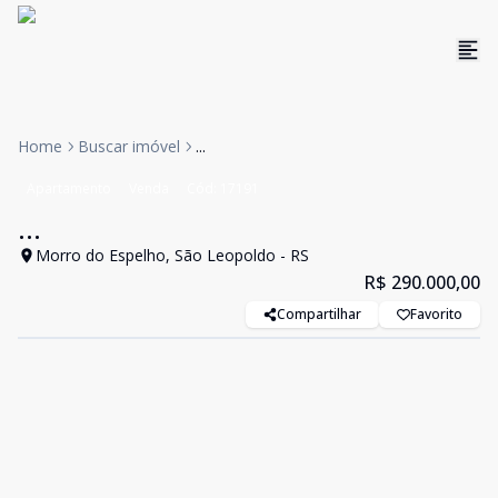
Home
Buscar imóvel
...
Apartamento
Venda
Cód:
17191
...
Morro do Espelho, São Leopoldo - RS
R$ 290.000,00
Compartilhar
Favorito