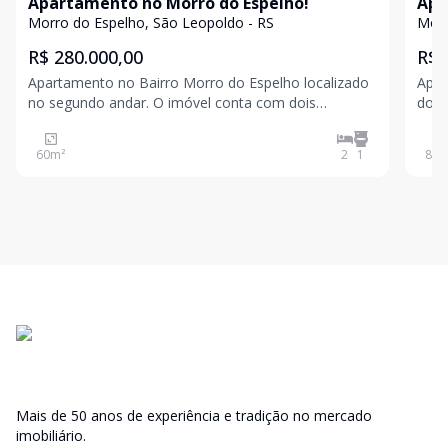
Apartamento no Morro do Espelho!
Apa
Morro do Espelho, São Leopoldo - RS
Morr
R$ 280.000,00
R$ 
Apartamento no Bairro Morro do Espelho localizado
Apar
no segundo andar. O imóvel conta com dois
do Es
dormitórios, sala de estar e de jantar integradas,
chur
cozinha, banheiro social, área de serviço e sacada. A
jantar. Dormitórios com móveis so
60
m²
2
1
82
m
localização e privilegiada, garantindo fácil acesso
sua visita! Valores suj
prév
Mais de 50 anos de experiência e tradição no mercado
imobiliário.