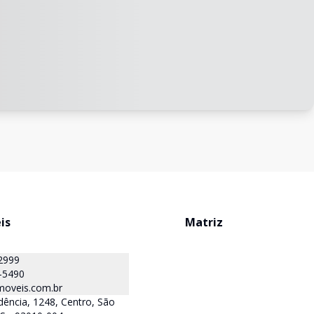
is
Matriz
2999
-5490
oveis.com.br
ência, 1248, Centro, São