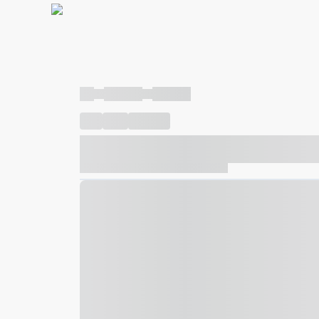
----
----- -----
----- -----
----
-----
---- ------
----- ----- -- ------ ---- ---- -- ---
----- ----- -- ------ ----- ----- -- ------