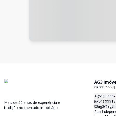
AG3 Imóve
CRECI:
22291J
(51) 3566-
(51) 99918
Mais de 50 anos de experiência e
ag3@ag3im
tradição no mercado imobiliário.
Rua Independ