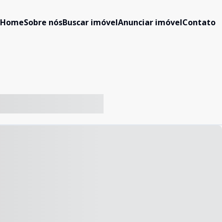
Home
Sobre nós
Buscar imóvel
Anunciar imóvel
Contato
-- ----- ----- --- ------