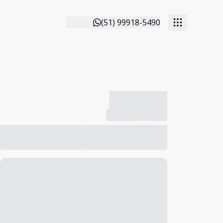
(51) 99918-5490
-------------
Compartilhar
Favorito