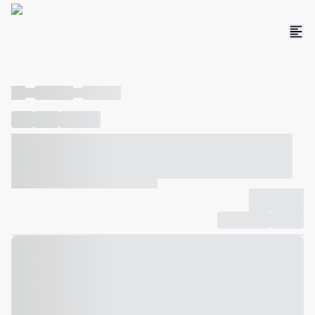
----
----- -----
----- -----
----
-----
---- ------
----- ----- -- ------ ---- ---- -- ----- ----- -----
--- ------
----- ----- -- ------ ----- ----- -- ------
-------------
Compartilhar
Favorito