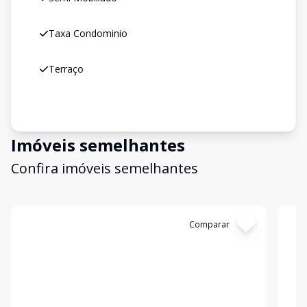
Taxa Condominio
Terraço
Imóveis semelhantes
Confira imóveis semelhantes
Cód:
19836
Comparar
Có