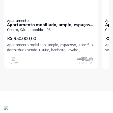
Apartamento
Apa
Apartamento mobiliado, amplo, espaçoso
Apa
com ótima localização!
loc
Centro, São Leopoldo - RS
Cent
R$ 950.000,00
R$ 
Apartamento mobiliado, amplo, espaçoso, 128m², 3
Apar
dormitórios sendo 1 suíte, banheiro, lavabo ,
sola
cozinha, sala de jantar e estar integradas, área de
banh
serviço, sacada com churrasqueira e 2 vagas de
de e
128
m²
3
2
1
2
175
garagem cobertas. Localizado no centro, condomínio
3 sa
seguro, c
gara