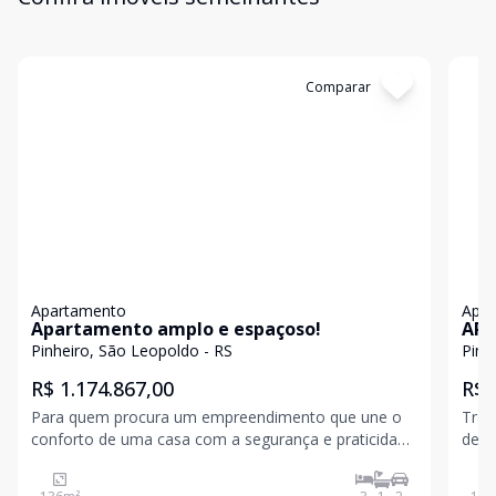
Cód:
19547
Comparar
Có
Apartamento
Apa
Apartamento amplo e espaçoso!
APA
Pinheiro, São Leopoldo - RS
Pinh
R$ 1.174.867,00
R$ 
Para quem procura um empreendimento que une o
Traz
conforto de uma casa com a segurança e praticidade
de d
de um edifício, o pátio é a escolha ideal. Trazendo
gara
para o coração de São Leopoldo o melhor de dois
mome