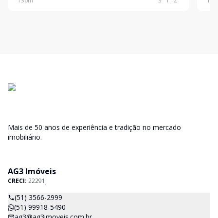
136
m²
3
1
2
147
mundos, o novo empreendimento Mavel garante
comp
para você m
em u
Mais de 50 anos de experiência e tradição no mercado
imobiliário.
AG3 Imóveis
CRECI:
22291J
(51) 3566-2999
(51) 99918-5490
ag3@ag3imoveis.com.br