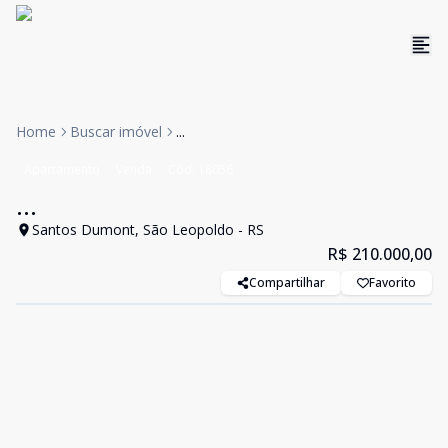
Home
Buscar imóvel
...
Apartamento
Venda
Cód:
18056
...
Santos Dumont, São Leopoldo - RS
R$ 210.000,00
Compartilhar
Favorito