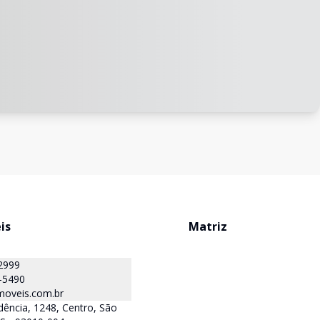
is
Matriz
2999
-5490
oveis.com.br
ência, 1248, Centro, São