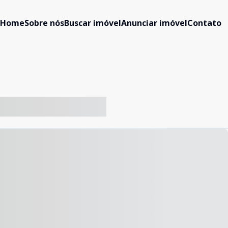
Home
Sobre nós
Buscar imóvel
Anunciar imóvel
Contato
-- ----- ----- --- ------