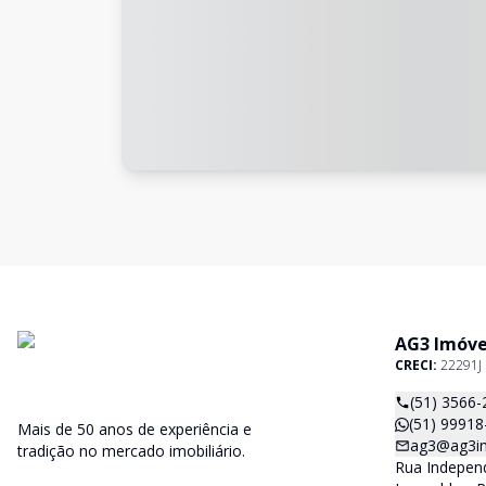
AG3 Imóve
CRECI:
22291J
(51) 3566-
(51) 99918
Mais de 50 anos de experiência e
ag3@ag3im
tradição no mercado imobiliário.
Rua Independ