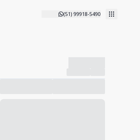
(51) 99918-5490
-------------
Compartilhar
Favorito