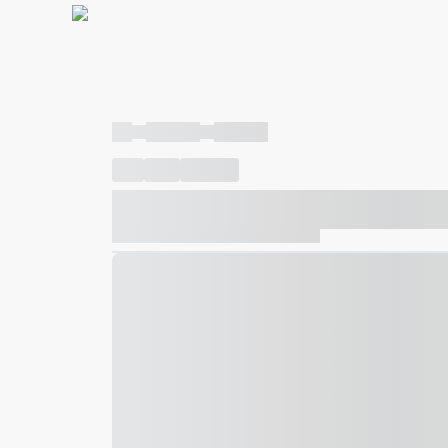
----
----- -----
----- -----
----
-----
---- ------
----- ----- -- ------ ---- ---- -- ---
----- ----- -- ------ ----- ----- -- ------