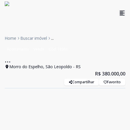
Home
Buscar imóvel
...
Apartamento
Venda
Cód:
18966
...
Morro do Espelho, São Leopoldo - RS
R$ 380.000,00
Compartilhar
Favorito