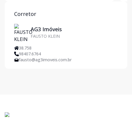
Corretor
AG3 Imóveis
FAUSTO KLEIN
38.758
98407.6764
fausto@ag3imoveis.com.br