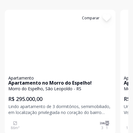
Cód:
19240
Comparar
Có
Apartamento
Apa
Apartamento no Morro do Espelho!
Apa
dec
Morro do Espelho, São Leopoldo - RS
Morr
R$ 295.000,00
R$ 
Lindo apartamento de 3 dormitórios, semimobiliado,
Um e
em localização privilegiada no coração do bairro
Vist
Morro do Espelho. A poucos passos de escolas,
tradici
farmácias, praças e demais conveniências, o imóvel
alte
86
m²
3
1
161
oferece praticidade e bem-estar para toda a família.