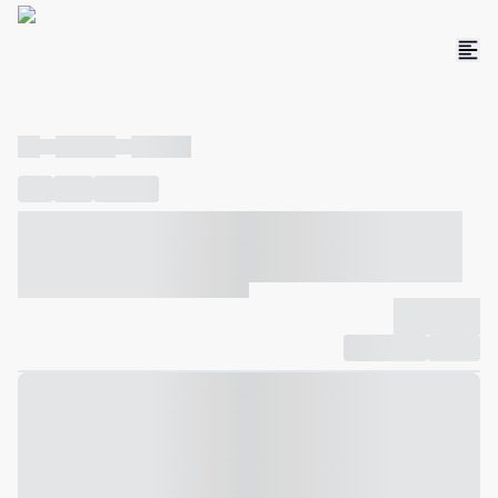
----
----- -----
----- -----
----
-----
---- ------
----- ----- -- ------ ---- ---- -- ----- ----- -----
--- ------
----- ----- -- ------ ----- ----- -- ------
-------------
Compartilhar
Favorito