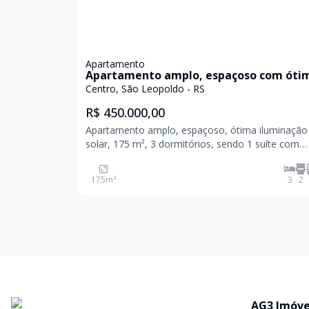
Apartamento
Apartamento amplo, espaçoso com óti
localização!
Centro, São Leopoldo - RS
R$ 450.000,00
Apartamento amplo, espaçoso, ótima iluminação
solar, 175 m², 3 dormitórios, sendo 1 suíte com
banheira de hidromassagem, banheiro, lavabo, sa
estar e jantar integradas, cozinha, área de serviço
175
m²
3
2
sacadas sendo 1com churrasqueira e 1 vaga de
garagem.
AG3 Imóve