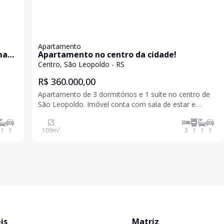
Apartamento
ma
Apartamento no centro da cidade!
Centro, São Leopoldo - RS
R$ 360.000,00
Apartamento de 3 dormitórios e 1 suíte no centro de
São Leopoldo. Imóvel conta com sala de estar e
la de
jantar, ampla sacada, cozinha, lavanderia com janela
, 3
para o oeste. 3 dormitórios, sendo 1 suíte com closet.
1
1
109
m²
3
1
1
1
Gás central. Prédio sem elevador. Va
is
Matriz