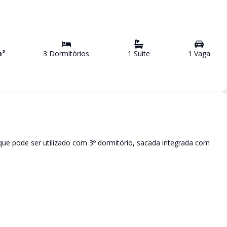
²
3
Dormitório
s
1
Suíte
1
Vaga
que pode ser utilizado com 3º dormitório, sacada integrada com