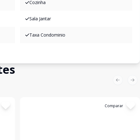
Cozinha
Sala Jantar
Taxa Condominio
tes
Previous sl
Nex
Cód:
19979
Comparar