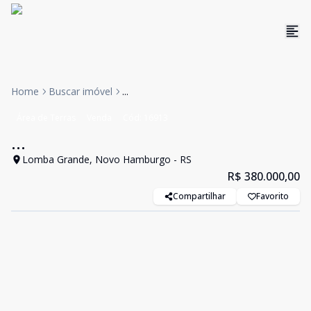
Home
Buscar imóvel
...
Área de Terras
Venda
Cód:
16913
...
Lomba Grande, Novo Hamburgo - RS
R$ 380.000,00
Compartilhar
Favorito