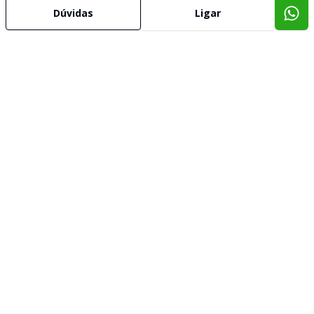
Dúvidas
Ligar
Corretor
AG3 Imóveis
FAUSTO KLEIN
38.758
98407.6764
fausto@ag3imoveis.com.br