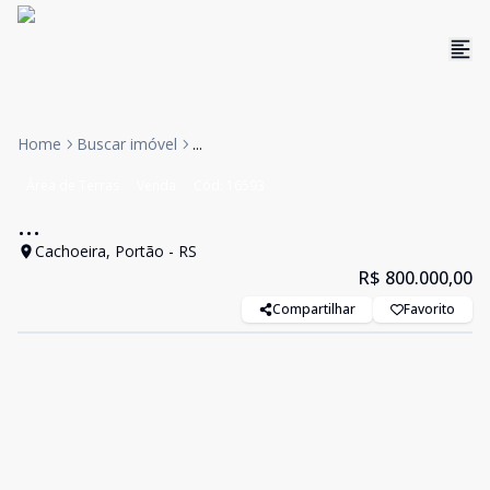
Home
Buscar imóvel
...
Área de Terras
Venda
Cód:
16593
...
Cachoeira, Portão - RS
R$ 800.000,00
Compartilhar
Favorito