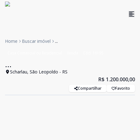
Home
Buscar imóvel
...
Casa Comercial ou Residencial
Venda
Cód:
16195
...
Scharlau, São Leopoldo - RS
R$ 1.200.000,00
Compartilhar
Favorito