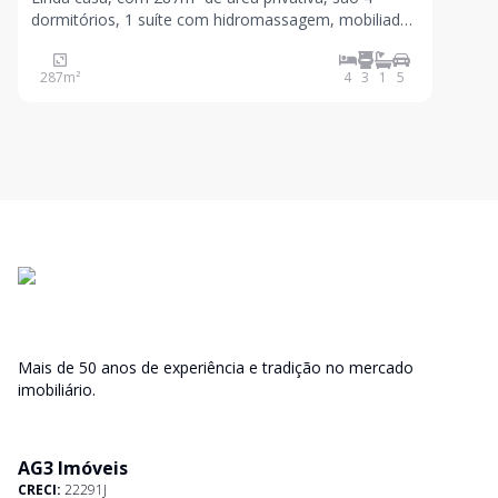
dormitórios, 1 suíte com hidromassagem, mobiliada,
armários na cozinha, sala de estar, sala de jantar,
espaço gourmet com churrasqueira, lavabo e 2
287
m²
4
3
1
5
lareiras. Pátio arejado nos fundos com iluminação e,
na f
Mais de 50 anos de experiência e tradição no mercado
imobiliário.
AG3 Imóveis
CRECI:
22291J