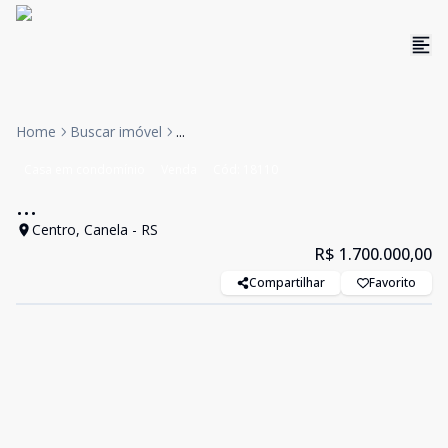
Home
Buscar imóvel
...
Casa em condomínio
Venda
Cód:
18110
...
Centro, Canela - RS
R$ 1.700.000,00
Compartilhar
Favorito