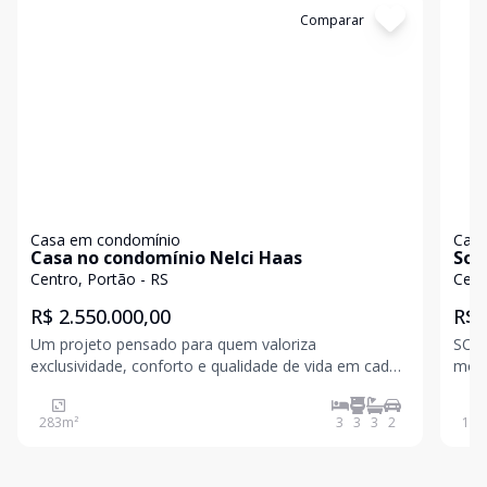
Cód:
17043
Comparar
Có
Casa em condomínio
Casa
Casa no condomínio Nelci Haas
Sob
Centro, Portão - RS
Cent
R$ 2.550.000,00
R$ 
Um projeto pensado para quem valoriza
SOB
exclusividade, conforto e qualidade de vida em cada
mobi
detalhe. No pavimento térreo, os ambientes sociais
cobiçados do
unem elegância e funcionalidade: garagem, hall de
avis
283
m²
3
3
3
2
190
entrada, amplas salas de estar e jantar, cozinha,
escritório