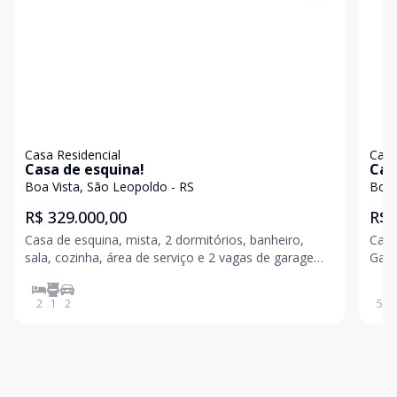
Casa Residencial
Casa
Casa de esquina!
Cas
Boa Vista, São Leopoldo - RS
Boa 
R$ 329.000,00
R$ 
Casa de esquina, mista, 2 dormitórios, banheiro,
Casa
sala, cozinha, área de serviço e 2 vagas de garagem.
Garden Premiu
Localizado na parte alta, bairro tranquilo, seguro e
a al
ascensão habitacional e comercial. Venha conhecer
2
1
2
52
m
essa oportunidade de ser seu novo lar, agende a