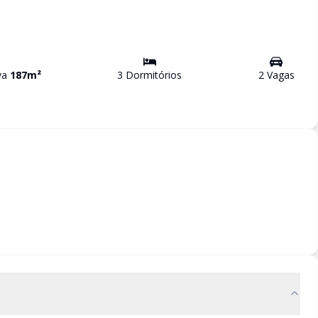
iva
187
m²
3
Dormitório
s
2
Vaga
s