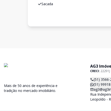
Sacada
AG3 Imóve
CRECI:
22291J
(51) 3566-
(51) 99918
Mais de 50 anos de experiência e
ag3@ag3im
tradição no mercado imobiliário.
Rua Independ
Leopoldo - R