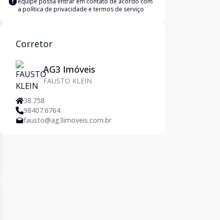
equipe possa entrar em contato de acordo com
a
política de privacidade e termos de serviço
Corretor
AG3 Imóveis
FAUSTO KLEIN
38.758
98407.6764
fausto@ag3imoveis.com.br