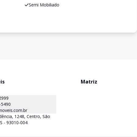
Semi Mobiliado
is
Matriz
2999
-5490
oveis.com.br
ência, 1248, Centro, São
S - 93010-004