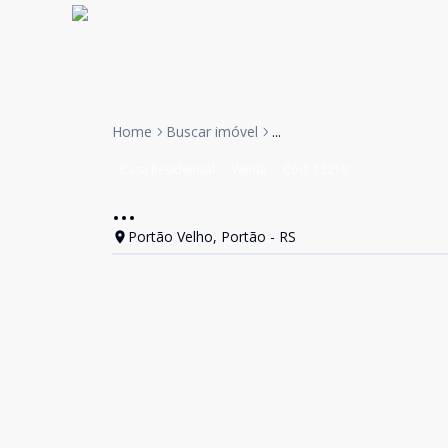
Home
Buscar imóvel
...
Casa Residencial
Venda
Cód:
12219
...
Portão Velho, Portão - RS