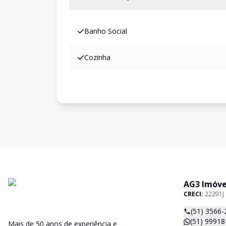
Banho Social
Cozinha
AG3 Imóve
CRECI:
22291J
(51) 3566-
(51) 99918
Mais de 50 anos de experiência e