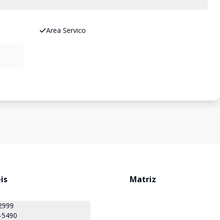
Area Servico
is
Matriz
2999
-5490