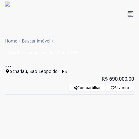
Home
Buscar imóvel
...
Casa Residencial
Venda
Cód:
16035
...
Scharlau, São Leopoldo - RS
R$ 690.000,00
Compartilhar
Favorito