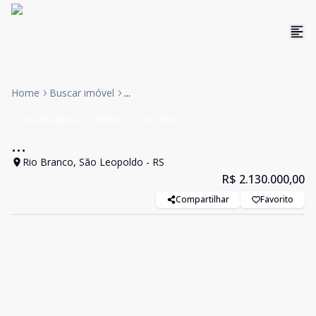
Home
Buscar imóvel
...
Casa Residencial
VENDA
Cód:
19049
...
Rio Branco, São Leopoldo - RS
R$ 2.130.000,00
Compartilhar
Favorito